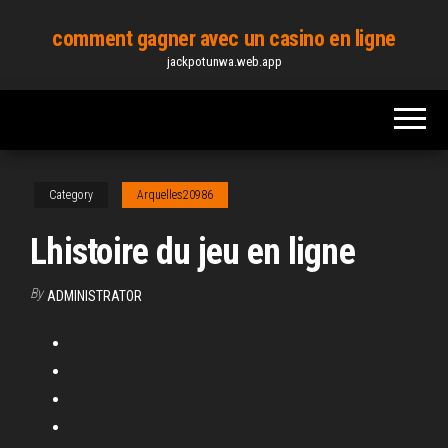
Skip
comment gagner avec un casino en ligne
to
jackpotunwa.web.app
the
content
Category
Arquelles20986
Lhistoire du jeu en ligne
By
ADMINISTRATOR