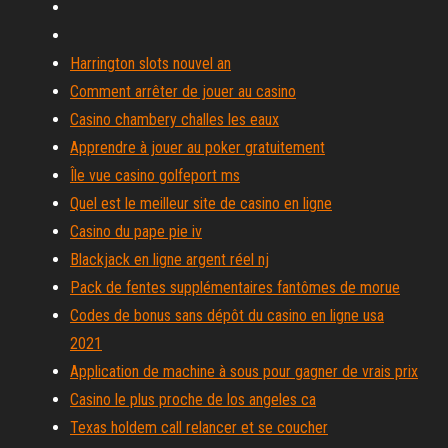
Harrington slots nouvel an
Comment arrêter de jouer au casino
Casino chambery challes les eaux
Apprendre à jouer au poker gratuitement
Île vue casino golfeport ms
Quel est le meilleur site de casino en ligne
Casino du pape pie iv
Blackjack en ligne argent réel nj
Pack de fentes supplémentaires fantômes de morue
Codes de bonus sans dépôt du casino en ligne usa
2021
Application de machine à sous pour gagner de vrais prix
Casino le plus proche de los angeles ca
Texas holdem call relancer et se coucher