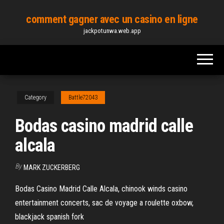
Skip
comment gagner avec un casino en ligne
to
jackpotunwa.web.app
the
content
Category
Battle72043
Bodas casino madrid calle
alcala
By
MARK ZUCKERBERG
Bodas Casino Madrid Calle Alcala, chinook winds casino
entertainment concerts, sac de voyage a roulette oxbow,
blackjack spanish fork