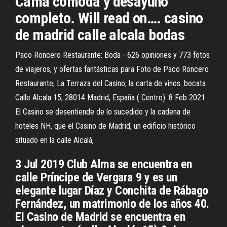
Cama cómoda y desayuno
completo. Will read on…. casino
de madrid calle alcala bodas
Paco Roncero Restaurante: Boda - 626 opiniones y 773 fotos
de viajeros, y ofertas fantásticas para Foto de Paco Roncero
Restaurante; La Terraza del Casino; la carta de vinos. bocata
Calle Alcala 15, 28014 Madrid, España ( Centro). 8 Feb 2021
El Casino se desentiende de lo sucedido y la cadena de
hoteles NH, que el Casino de Madrid, un edificio histórico
situado en la calle Alcalá,
3 Jul 2019 Club Alma se encuentra en
calle Príncipe de Vergara 9 y es un
elegante lugar Díaz y Conchita de Rábago
Fernández, un matrimonio de los años 40.
El Casino de Madrid se encuentra en