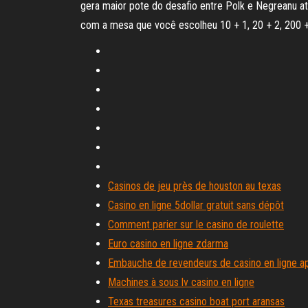
gera maior pote do desafio entre Polk e Negreanu at
com a mesa que você escolheu 10 + 1, 20 + 2, 200 +
Casinos de jeu près de houston au texas
Casino en ligne 5dollar gratuit sans dépôt
Comment parier sur le casino de roulette
Euro casino en ligne zdarma
Embauche de revendeurs de casino en ligne a
Machines à sous lv casino en ligne
Texas treasures casino boat port aransas