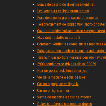
Bonus de casino de divertissement net
Les vengeurs en ligne gratuitement
Frais dentrée au grand casino de monaco
Téléchargement de lapplication android toutes
Ouverturestijden holland casino nimègue kerst
Ffxiv duty roulette expert 2.3
Comment vérifier les cotes sur les machines à
Ruby pantoufles machine à sous grande victoi
Trilenium casino tigre horarios cerrado navidad
2900 south casino drive rirelin nv 89029
Noir de poix x jack frost amor yaoi
Vie de la machine à sous de luxe
Casino olympique en ligne lv
Casino en ligne à midi
Vache de machine à sous de moolah
Poker à mohegan sun pocono downs