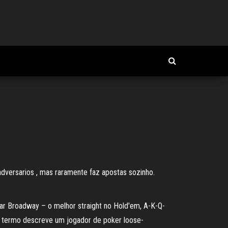
adversarios , mas raramente faz apostas sozinho.
r Broadway – o melhor straight no Hold'em, A-K-Q-
 o termo descreve um jogador de poker loose-