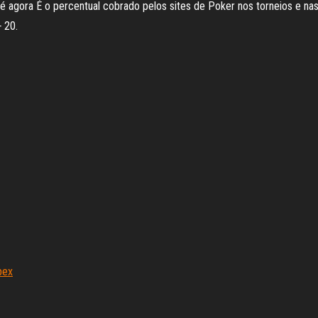
é agora É o percentual cobrado pelos sites de Poker nos torneios e na
 20.
pex