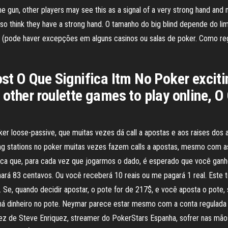
e gun, other players may see this as a signal of a very strong hand and 
lso think they have a strong hand. O tamanho do big blind depende do lim
d (pode haver excepções em alguns casinos ou salas de poker. Como r
most O Que Significa Itm No Poker excit
d other roulette games to play online, 
ker loose-passive, que muitas vezes dá call a apostas e aos raises dos 
ling stations no poker muitas vezes fazem calls a apostas, mesmo com
nifica que, para cada vez que jogarmos o dado, é esperado que você ga
á 83 centavos. Ou você receberá 10 reais ou me pagará 1 real. Este te
 Se, quando decidir apostar, o pote for de 217$, e você aposta o pote, s
há dinheiro no pote. Neymar parece estar mesmo com a conta regulada
a vez de Steve Enriquez, streamer do PokerStars Espanha, sofrer nas m