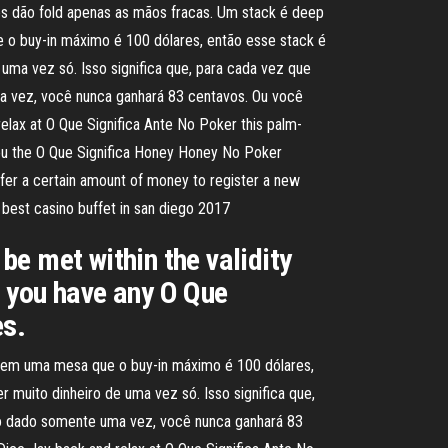
res dão fold apenas as mãos fracas. Um stack é deep
o buy-in máximo é 100 dólares, então esse stack é
uma vez só. Isso significa que, para cada vez que
 vez, você nunca ganhará 83 centavos. Ou você
elax at O Que Significa Ante No Poker this palm-
 you the O Que Significa Honey Honey No Poker
fer a certain amount of money to register a new
, best casino buffet in san diego 2017
e met within the validity
if you have any O Que
es.
 em uma mesa que o buy-in máximo é 100 dólares,
 muito dinheiro de uma vez só. Isso significa que,
o dado somente uma vez, você nunca ganhará 83