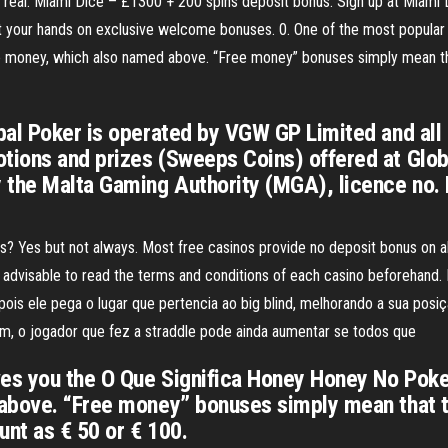
real. Miami Dice – £1300 + 200 spins deposit bonus. Sign up at Miami D
get your hands on exclusive welcome bonuses. 0. One of the most popula
ee money, which also named above. “Free money” bonuses simply mean th
obal Poker is operated by VGW GP Limited and a
tions and prizes (Sweeps Coins) offered at Glo
y the Malta Gaming Authority (MGA), licence no
es? Yes but not always. Most free casinos provide no deposit bonus on a
s advisable to read the terms and conditions of each casino beforehand.
 pois ele pega o lugar que pertencia ao big blind, melhorando a sua posi
im, o jogador que fez a straddle pode ainda aumentar se todos que
es you the O Que Significa Honey Honey No Poker
above. “Free money” bonuses simply mean that t
nt as € 50 or € 100.