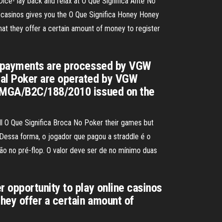
ice- lay back and relax at O Que Significa Ante No
r casinos gives you the O Que Significa Honey Honey
at they offer a certain amount of money to register
ll payments are processed by VGW
bal Poker are operated by VGW
. MGA/B2C/188/2010 issued on the
ll O Que Significa Broca No Poker their games but
 Dessa forma, o jogador que pagou a straddle é o
ção no pré-flop. O valor deve ser de no mínimo duas
 opportunity to play online casinos
hey offer a certain amount of