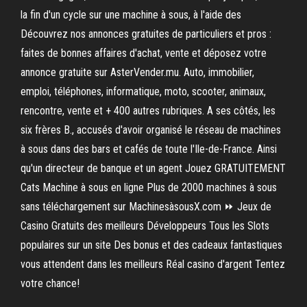
la fin d'un cycle sur une machine à sous, à l'aide des
Découvrez nos annonces gratuites de particuliers et pros :
faites de bonnes affaires d'achat, vente et déposez votre
annonce gratuite sur AsterVender.mu. Auto, immobilier,
emploi, téléphones, informatique, moto, scooter, animaux,
rencontre, vente et + 400 autres rubriques. A ses côtés, les
six frères B., accusés d'avoir organisé le réseau de machines
à sous dans des bars et cafés de toute l'Ile-de-France. Ainsi
qu'un directeur de banque et un agent Jouez GRATUITEMENT
Cats Machine à sous en ligne Plus de 2000 machines à sous
sans téléchargement sur MachinesàsousX.com ⏩ Jeux de
Casino Gratuits des meilleurs Développeurs Tous les Slots
populaires sur un site Des bonus et des cadeaux fantastiques
vous attendent dans les meilleurs Réal casino d'argent Tentez
votre chance!