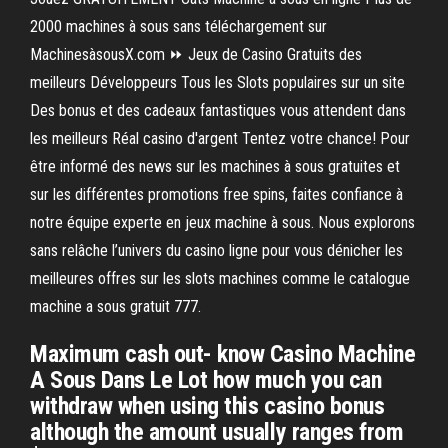
2000 machines à sous sans téléchargement sur
MachinesàsousX.com ⏩ Jeux de Casino Gratuits des
meilleurs Développeurs Tous les Slots populaires sur un site
Des bonus et des cadeaux fantastiques vous attendent dans
les meilleurs Réal casino d'argent Tentez votre chance! Pour
être informé des news sur les machines à sous gratuites et
sur les différentes promotions free spins, faites confiance à
notre équipe experte en jeux machine à sous. Nous explorons
sans relâche l’univers du casino ligne pour vous dénicher les
meilleures offres sur les slots machines comme le catalogue
machine a sous gratuit 777.
Maximum cash out- know Casino Machine
A Sous Dans Le Lot how much you can
withdraw when using this casino bonus
although the amount usually ranges from