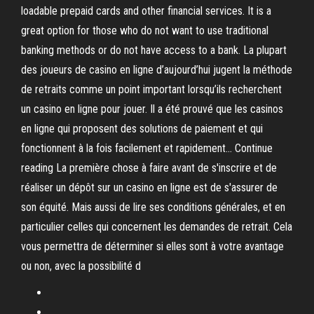
loadable prepaid cards and other financial services. It is a
great option for those who do not want to use traditional
banking methods or do not have access to a bank. La plupart
des joueurs de casino en ligne d’aujourd’hui jugent la méthode
de retraits comme un point important lorsqu’ils recherchent
un casino en ligne pour jouer. Il a été prouvé que les casinos
en ligne qui proposent des solutions de paiement et qui
fonctionnent à la fois facilement et rapidement… Continue
reading La première chose à faire avant de s'inscrire et de
réaliser un dépôt sur un casino en ligne est de s'assurer de
son équité. Mais aussi de lire ses conditions générales, et en
particulier celles qui concernent les demandes de retrait. Cela
vous permettra de déterminer si elles sont à votre avantage
ou non, avec la possibilité d