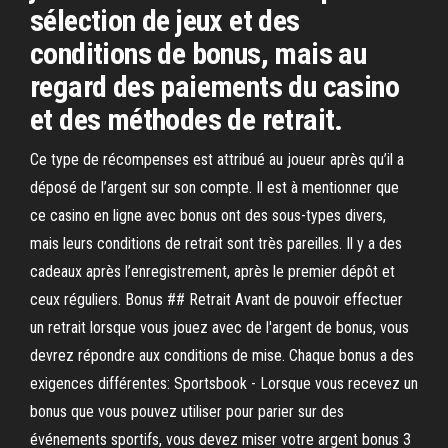
sélection de jeux et des
conditions de bonus, mais au
regard des paiements du casino
et des méthodes de retrait.
Ce type de récompenses est attribué au joueur après qu’il a
déposé de l’argent sur son compte. Il est à mentionner que
ce casino en ligne avec bonus ont des sous-types divers,
mais leurs conditions de retrait sont très pareilles. Il y a des
cadeaux après l’enregistrement, après le premier dépôt et
ceux réguliers. Bonus ## Retrait Avant de pouvoir effectuer
un retrait lorsque vous jouez avec de l'argent de bonus, vous
devrez répondre aux conditions de mise. Chaque bonus a des
exigences différentes: Sportsbook - Lorsque vous recevez un
bonus que vous pouvez utiliser pour parier sur des
événements sportifs, vous devez miser votre argent bonus 3