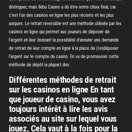
distinguer, mais Ikibu Casino a dû être notre choix final, car
c’est l’un des casinos en ligne les plus récents et les plus
uniques. Le retrait réversible est une méthode utilisée par les
casinos en ligne qui permet aux joueurs de déposer de
l’argent en leur donnant la possibilité d’annuler une demande
de retrait de leur compte en ligne à la place de (re)déposer
l’argent sur le compte du casino. En vu de promouvoir cette
méthode de dépôt la plupart des
Différentes méthodes de retrait
sur les casinos en ligne En tant
que joueur de casino, vous avez
toujours intérêt à lire les avis
associés au site sur lequel vous
jouez. Cela vaut à la fois pour la