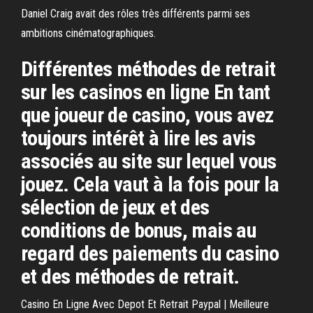
Daniel Craig avait des rôles très différents parmi ses
ambitions cinématographiques.
Différentes méthodes de retrait
sur les casinos en ligne En tant
que joueur de casino, vous avez
toujours intérêt à lire les avis
associés au site sur lequel vous
jouez. Cela vaut à la fois pour la
sélection de jeux et des
conditions de bonus, mais au
regard des paiements du casino
et des méthodes de retrait.
Casino En Ligne Avec Depot Et Retrait Paypal | Meilleure