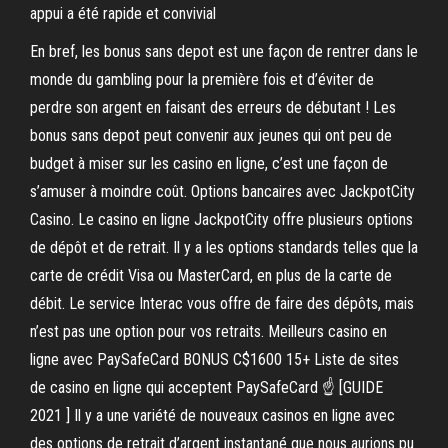
appui a été rapide et convivial
En bref, les bonus sans depot est une façon de rentrer dans le
monde du gambling pour la première fois et d’éviter de
perdre son argent en faisant des erreurs de débutant ! Les
bonus sans depot peut convenir aux jeunes qui ont peu de
budget à miser sur les casino en ligne, c’est une façon de
s’amuser à moindre coût. Options bancaires avec JackpotCity
Casino. Le casino en ligne JackpotCity offre plusieurs options
de dépôt et de retrait. Il y a les options standards telles que la
carte de crédit Visa ou MasterCard, en plus de la carte de
débit. Le service Interac vous offre de faire des dépôts, mais
n’est pas une option pour vos retraits. Meilleurs casino en
ligne avec PaySafeCard BONUS C$1600 15+ Liste de sites
de casino en ligne qui acceptent PaySafeCard ☝ [GUIDE
2021 ] Il y a une variété de nouveaux casinos en ligne avec
des options de retrait d’argent instantané que nous aurions pu